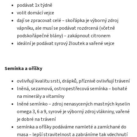
podávat 1x týdně
volit domácí vejce
dají se zpracovat celé – skořápka je výborný zdroj
vápníku, ale musí se podávat rozdrcená (včetně
podskořápečné blány) – zakápnout citronem
ideální je podávat syrový žloutek a vařené vejce
Semínka a oříšky
ovlivňují kvalitu srsti, drápků, příznivě ovlivňují trávení
lněná, sezamová, ostropestřecová semínka – bohaté
na minerály a vitamíny
lněné semínko – zdroj nenasycených mastných kyselin
omega 3, 6 a 9, syrové je výborný zdroj vlákniny, vařené
je dobré na trávení
semínka a oříšky podáváme namleté a zamíchané do
masa – lepší stravitelnost a zabráníme tak vdechnutí