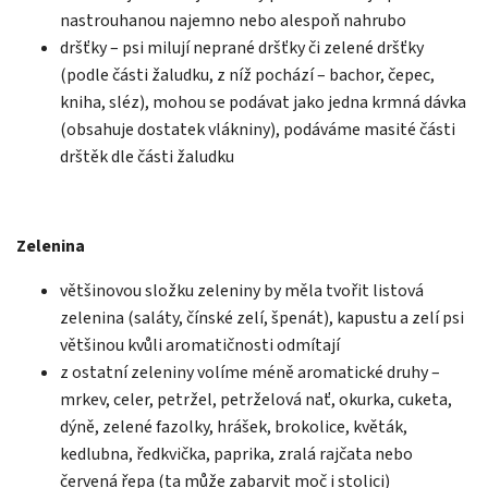
nastrouhanou najemno nebo alespoň nahrubo
dršťky – psi milují neprané dršťky či zelené dršťky
(podle části žaludku, z níž pochází – bachor, čepec,
kniha, sléz), mohou se podávat jako jedna krmná dávka
(obsahuje dostatek vlákniny), podáváme masité části
drštěk dle části žaludku
Zelenina
většinovou složku zeleniny by měla tvořit listová
zelenina (saláty, čínské zelí, špenát), kapustu a zelí psi
většinou kvůli aromatičnosti odmítají
z ostatní zeleniny volíme méně aromatické druhy –
mrkev, celer, petržel, petrželová nať, okurka, cuketa,
dýně, zelené fazolky, hrášek, brokolice, květák,
kedlubna, ředkvička, paprika, zralá rajčata nebo
červená řepa (ta může zabarvit moč i stolici)