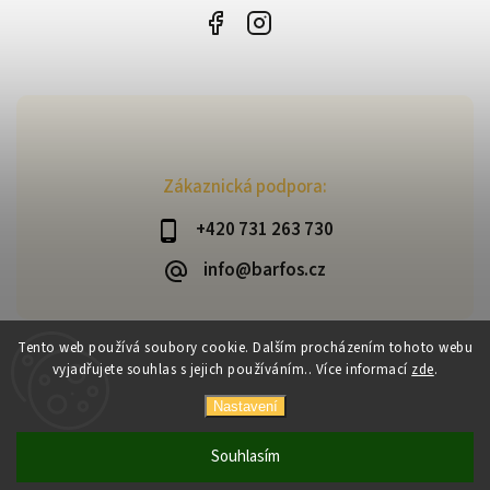
Zákaznická podpora:
+420 731 263 730
info@barfos.cz
Tento web používá soubory cookie. Dalším procházením tohoto webu
vyjadřujete souhlas s jejich používáním.. Více informací
zde
.
Copyright 2026
Barfoš
. Všechna práva vyhrazena.
Vytvořil
Shoptet
| Design
Shoptak.cz
Nastavení
Souhlasím