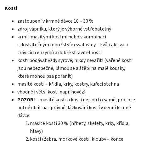
Kosti
zastoupení v krmné dávce 10 – 30 %
zdroj vápníku, který je výborně vstřebatelný
krmit masitými kostmi nebo v kombinaci
s dostatečným množstvím svaloviny – kvůli aktivaci
trávicích enzymů a dobré stravitelnosti
kosti podávat vždy syrové, nikdy nevařit! (vařené kosti
jsou nebezpečné, lámou se a štěpí na malé kousky,
které mohou psa poranit)
masité kosti – křídla, krky, kostry, kuřecí stehna
vhodné i větší kosti např. hovězí
POZOR!
– masité kosti a kosti nejsou to samé, proto je
nutné dbát na správné dávkování kostí v denní krmné
dávce:
masité kosti 30 % (hřbety, skelety, krky, křídla,
hlavy)
kosti (žebra, morkové kosti, klouby – konce