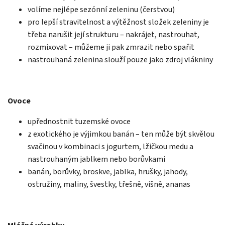
volíme nejlépe sezónní zeleninu (čerstvou)
pro lepší stravitelnost a výtěžnost složek zeleniny je
třeba narušit její strukturu – nakrájet, nastrouhat,
rozmixovat – můžeme ji pak zmrazit nebo spařit
nastrouhaná zelenina slouží pouze jako zdroj vlákniny
Ovoce
upřednostnit tuzemské ovoce
z exotického je výjimkou banán – ten může být skvělou
svačinou v kombinaci s jogurtem, lžičkou medu a
nastrouhaným jablkem nebo borůvkami
banán, borůvky, broskve, jablka, hrušky, jahody,
ostružiny, maliny, švestky, třešně, višně, ananas