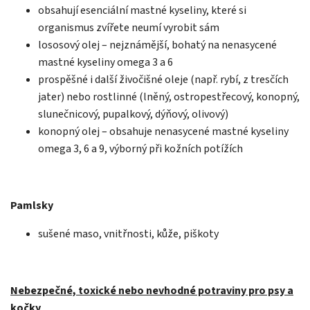
obsahují esenciální mastné kyseliny, které si
organismus zvířete neumí vyrobit sám
lososový olej – nejznámější, bohatý na nenasycené
mastné kyseliny omega 3 a 6
prospěšné i další živočišné oleje (např. rybí, z tresčích
jater) nebo rostlinné (lněný, ostropestřecový, konopný,
slunečnicový, pupalkový, dýňový, olivový)
konopný olej – obsahuje nenasycené mastné kyseliny
omega 3, 6 a 9, výborný při kožních potížích
Pamlsky
sušené maso, vnitřnosti, kůže, piškoty
Nebezpečné, toxické nebo nevhodné potraviny pro psy a
kočky