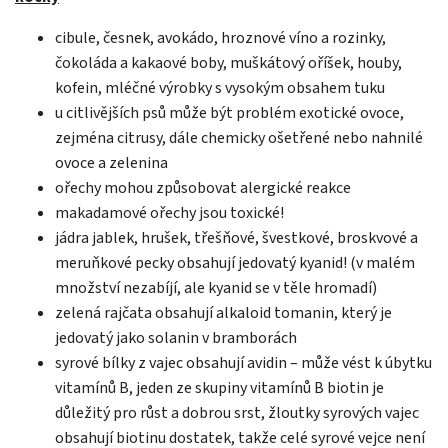
cibule, česnek, avokádo, hroznové víno a rozinky,
čokoláda a kakaové boby, muškátový oříšek, houby,
kofein, mléčné výrobky s vysokým obsahem tuku
u citlivějších psů může být problém exotické ovoce,
zejména citrusy, dále chemicky ošetřené nebo nahnilé
ovoce a zelenina
ořechy mohou způsobovat alergické reakce
makadamové ořechy jsou toxické!
jádra jablek, hrušek, třešňové, švestkové, broskvové a
meruňkové pecky obsahují jedovatý kyanid! (v malém
množství nezabíjí, ale kyanid se v těle hromadí)
zelená rajčata obsahují alkaloid tomanin, který je
jedovatý jako solanin v bramborách
syrové bílky z vajec obsahují avidin – může vést k úbytku
vitamínů B, jeden ze skupiny vitamínů B biotin je
důležitý pro růst a dobrou srst, žloutky syrových vajec
obsahují biotinu dostatek, takže celé syrové vejce není