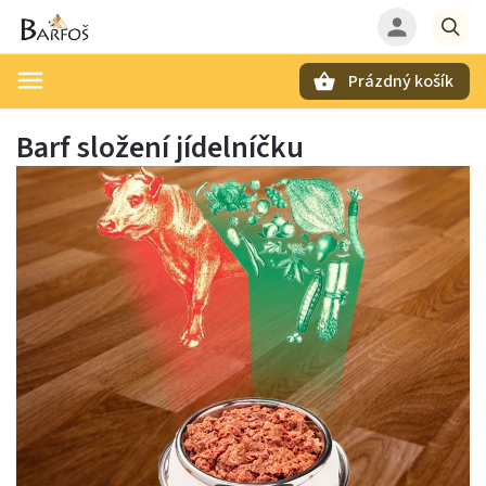
Prázdný košík
Hledat
Barf složení jídelníčku