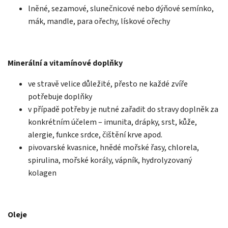
lněné, sezamové, slunečnicové nebo dýňové semínko,
mák, mandle, para ořechy, lískové ořechy
Minerální a vitamínové doplňky
ve stravě velice důležité, přesto ne každé zvíře
potřebuje doplňky
v případě potřeby je nutné zařadit do stravy doplněk za
konkrétním účelem – imunita, drápky, srst, kůže,
alergie, funkce srdce, čištění krve apod.
pivovarské kvasnice, hnědé mořské řasy, chlorela,
spirulina, mořské korály, vápník, hydrolyzovaný
kolagen
Oleje