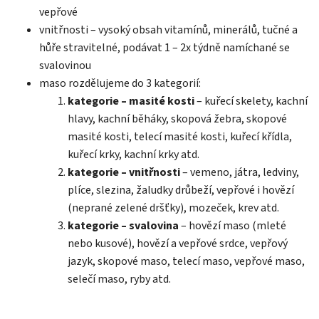
vepřové
vnitřnosti – vysoký obsah vitamínů, minerálů, tučné a
hůře stravitelné, podávat 1 – 2x týdně namíchané se
svalovinou
maso rozdělujeme do 3 kategorií:
kategorie – masité kosti
– kuřecí skelety, kachní
hlavy, kachní běháky, skopová žebra, skopové
masité kosti, telecí masité kosti, kuřecí křídla,
kuřecí krky, kachní krky atd.
kategorie – vnitřnosti
– vemeno, játra, ledviny,
plíce, slezina, žaludky drůbeží, vepřové i hovězí
(neprané zelené dršťky), mozeček, krev atd.
kategorie – svalovina
– hovězí maso (mleté
nebo kusové), hovězí a vepřové srdce, vepřový
jazyk, skopové maso, telecí maso, vepřové maso,
selečí maso, ryby atd.