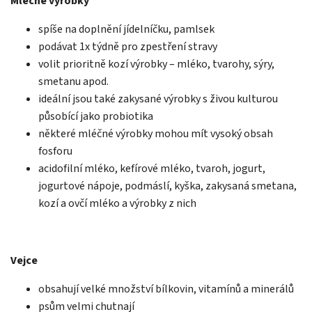
Mléčné výrobky
spíše na doplnění jídelníčku, pamlsek
podávat 1x týdně pro zpestření stravy
volit prioritně kozí výrobky – mléko, tvarohy, sýry,
smetanu apod.
ideální jsou také zakysané výrobky s živou kulturou
působící jako probiotika
některé mléčné výrobky mohou mít vysoký obsah
fosforu
acidofilní mléko, kefírové mléko, tvaroh, jogurt,
jogurtové nápoje, podmáslí, kyška, zakysaná smetana,
kozí a ovčí mléko a výrobky z nich
Vejce
obsahují velké množství bílkovin, vitamínů a minerálů
psům velmi chutnají