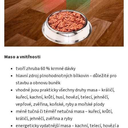
Maso a vnitřnosti
tvoří zhruba 60 % krmné dávky
hlavní zdroj plnohodnotných bílkovin – důležité pro
stavbu a obnovu buněk
vhodné jsou prakticky všechny druhy masa – králičí,
kuřecí, kachní, krůtí, husí, hovězí, telecí, jehněčí,
vepřové, zvěřina, koňské, ryby a mořské plody
méně tučná či téměř netučná masa – kuřecí, krůtí,
králičí, jehněčí, zvěřina a ryby
energeticky vydatnější masa – kachní, telecí, hovězí a