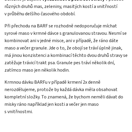
různých druhů mas, zeleniny, masitých kostí a vnitřností
v průběhu delšího časového období.
Při přechodu na BARF se rozhodně nedoporučuje míchat
syrové maso v krmné dávce s granulovanou stravou. Nesmí se
kombinovat ani v jedné misce, ani v případě, že ráno dáte
maso a večer granule. Jde o to, že obojí se tráví úplně jinak,
má jinou konzistenci a kombinací těchto dvou druhů stravy se
zatěžuje trávicí trakt psa. Granule pes tráví několik dní,
zatímco maso jen několik hodin.
Krmnou dávku BARFu v případě krmení 2x denně
nerozdělujeme, protože by každá dávka měla obsahovat
kompletní složky. To znamená, že bychom neměli dávat do
misky ráno například jen kosti a večer jen maso
s vnitřnostmi.