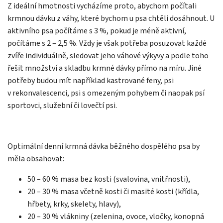
Z ideální hmotnosti vycházíme proto, abychom počítali
krmnou dávku z váhy, které bychom u psa chtěli dosáhnout. U
aktivního psa počítáme s 3 %, pokud je méně aktivní,
počítáme s 2 – 2,5 %. Vždy je však potřeba posuzovat každé
zvíře individuálně, sledovat jeho váhové výkyvy a podle toho
řešit množství a skladbu krmné dávky přímo na míru. Jiné
potřeby budou mít například kastrované feny, psi
v rekonvalescenci, psi s omezeným pohybem či naopak psí
sportovci, služební či lovečtí psi.
Optimální denní krmná dávka běžného dospělého psa by
měla obsahovat:
50 – 60 % masa bez kosti (svalovina, vnitřnosti),
20 – 30 % masa včetně kosti či masité kosti (křídla,
hřbety, krky, skelety, hlavy),
20 – 30 % vlákniny (zelenina, ovoce, vločky, konopná