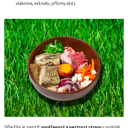
vláknina, extrudo, přílohy atd.).
Důležité je zajistit
vyváženost a pestrost stravy
v podobě