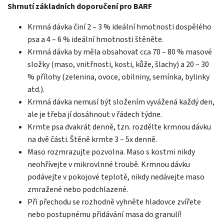
Shrnutí základních doporučení pro BARF
Krmná dávka činí 2 – 3 % ideální hmotnosti dospělého
psa a 4 – 6 % ideální hmotnosti štěněte.
Krmná dávka by měla obsahovat cca 70 – 80 % masové
složky (maso, vnitřnosti, kosti, kůže, šlachy) a 20 – 30
% přílohy (zelenina, ovoce, obilniny, semínka, bylinky
atd.).
Krmná dávka nemusí být složením vyvážená každý den,
ale je třeba jí dosáhnout v řádech týdne.
Krmte psa dvakrát denně, tzn. rozdělte krmnou dávku
na dvě části. Štěně krmte 3 – 5x denně.
Maso rozmrazujte pozvolna. Maso s kostmi nikdy
neohřívejte v mikrovlnné troubě. Krmnou dávku
podávejte v pokojové teplotě, nikdy nedávejte maso
zmražené nebo podchlazené.
Při přechodu se rozh
odně vyhněte hladovce zvířete
nebo postupnému přidávání masa do granulí!