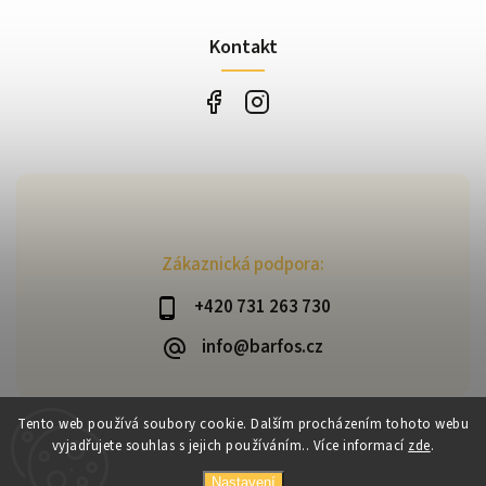
Kontakt
Zákaznická podpora:
+420 731 263 730
info@barfos.cz
Tento web používá soubory cookie. Dalším procházením tohoto webu
vyjadřujete souhlas s jejich používáním.. Více informací
zde
.
Copyright 2026
Barfoš
. Všechna práva vyhrazena.
Vytvořil
Shoptet
| Design
Shoptak.cz
Nastavení