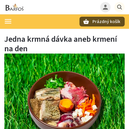
Prázdný košík
Hledat
Jedna krmná dávka aneb krmení
na den