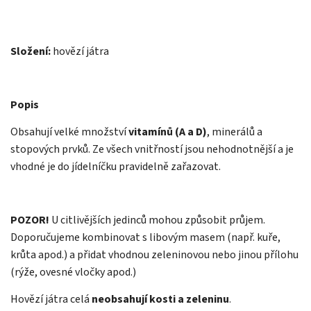
Složení:
hovězí játra
Popis
Obsahují velké množství
vitamínů (A a D)
, minerálů a
stopových prvků. Ze všech vnitřností jsou nehodnotnější a je
vhodné je do jídelníčku pravidelně zařazovat.
POZOR!
U citlivějších jedinců mohou způsobit průjem.
Doporučujeme kombinovat s libovým masem (např. kuře,
krůta apod.) a přidat vhodnou zeleninovou nebo jinou přílohu
(rýže, ovesné vločky apod.)
Hovězí játra celá
neobsahují kosti a zeleninu
.