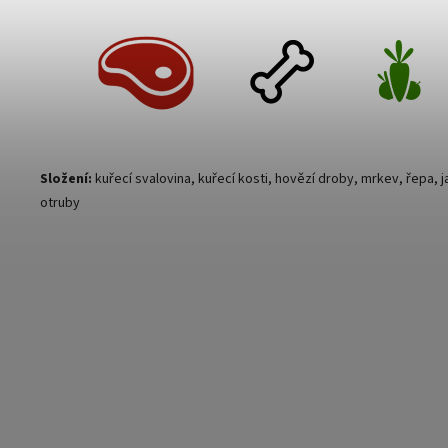
Složení:
kuřecí svalovina,
kuřecí kosti, hovězí droby, mrkev, řepa, 
otruby