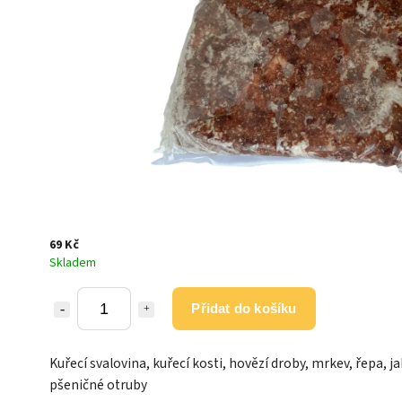
69 Kč
Skladem
Přidat do košíku
Kuřecí svalovina, kuřecí kosti, hovězí droby, mrkev, řepa, ja
pšeničné otruby