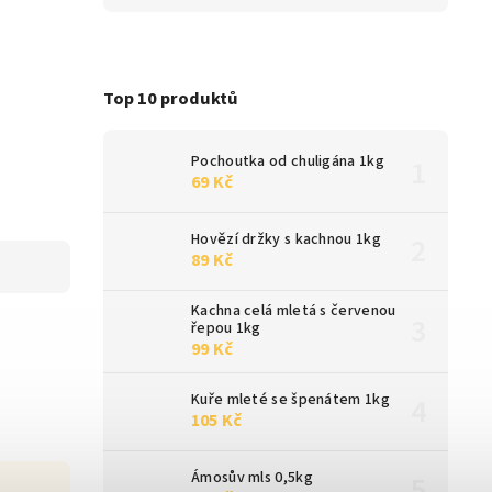
Top 10 produktů
Pochoutka od chuligána 1kg
69 Kč
Hovězí držky s kachnou 1kg
89 Kč
Kachna celá mletá s červenou
řepou 1kg
99 Kč
Kuře mleté se špenátem 1kg
105 Kč
Ámosův mls 0,5kg