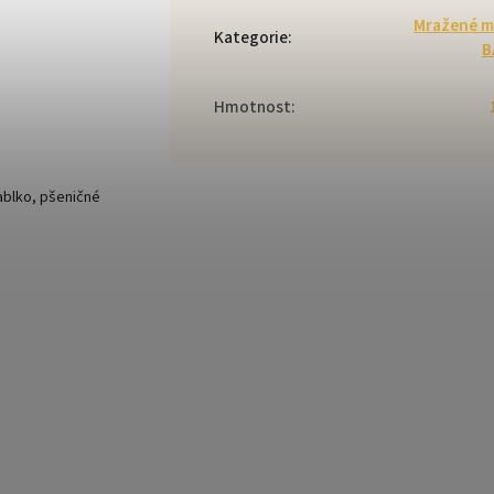
Mražené m
Kategorie
:
B
Hmotnost
:
jablko, pšeničné