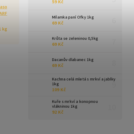
59 Kč
aso
ARF
Mňamka paní Ofky 1kg
69 Kč
1 kg
Krůta se zeleninou 0,5kg
69 Kč
Dacanův dlabanec 1kg
69 Kč
Kachna celá mletá s mrkví a jablky
1kg
109 Kč
Kuře s mrkví a konopnou
vlákninou 1kg
92 Kč