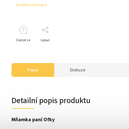
Detailní informace
Zeptat se
Sdílet
Popis
Diskuze
Detailní popis produktu
Mňamka paní Ofky