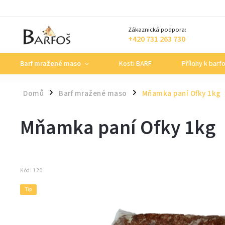
Zákaznická podpora:
+420 731 263 730
Barf mražené maso
Kosti BARF
Přílohy k barf
Domů
Barf mražené maso
Mňamka paní Ofky 1kg
/
/
Mňamka paní Ofky 1kg
Kód:
120
Tip