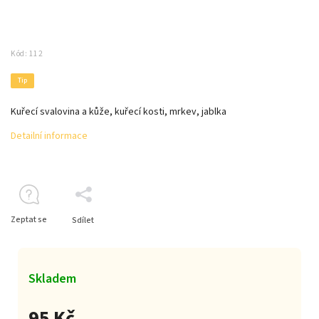
Kód:
112
Tip
Kuřecí svalovina a kůže, kuřecí kosti, mrkev, jablka
Detailní informace
Zeptat se
Sdílet
Skladem
95 Kč