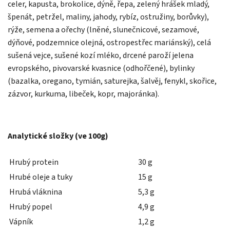
celer, kapusta, brokolice, dýně, řepa, zelený hrášek mladý,
špenát, petržel, maliny, jahody, rybíz, ostružiny, borůvky),
rýže, semena a ořechy (lněné, slunečnicové, sezamové,
dýňové, podzemnice olejná, ostropestřec mariánský), celá
sušená vejce, sušené kozí mléko, drcené paroží jelena
evropského, pivovarské kvasnice (odhořčené), bylinky
(bazalka, oregano, tymián, saturejka, šalvěj, fenykl, skořice,
zázvor, kurkuma, libeček, kopr, majoránka).
Analytické složky (ve 100g)
Hrubý protein
30 g
Hrubé oleje a tuky
15 g
Hrubá vláknina
5,3 g
Hrubý popel
4,9 g
Vápník
1,2 g