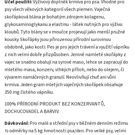
Účel použití:
Výživový doplněk krmiva pro psa. Vhodné pro
psy všech věkových kategorií všech plemen. Vaječná
skořápková blána je bohatým zdrojem kolagenu,
glykosaminoglykanu a elastinu - látek nutných pro výživu
kloubů. Tyto blány se v moučce projevují jako menší pružné
kousky. Skořápky jsou přirozenou přírodní surovinou
obdobně, jako kosti. Pes je pro jejich trávení a využití vápníku
z nich velmi dobře přizpůsoben. Jemně namleté skořápky z
vajec se snadno obalují na syrové maso, lehce se zapracují do
mletého masa, konzerv, vlhkých příloh, nebo do olejem, či
vývarem namáčených granulí. Neovlivňují chuť ani vůni
krmiva. Jeden gram mletých vaječných skořápek obsahuje
350 mg čistého vápníku.
100% PŘÍRODNÍ PRODUKT BEZ KONZERVANTŮ,
DOCHUCOVADEL A BARVIV.
Dávkování:
Pro malé a střední psy v běžném denním režimu
½ odměrky na 5 kg hmotnosti psa/den. Pro velké psy, velmi