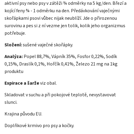
aktivní psy nebo psy v zátěži ¾ odměrky na 5 kg/den. Březí a
kojící feny ¾ - 1 odměrku na den. Předávkování vaječnými
skořápkami psovi vůbec nijak neublíží. Jde o přirozenou
surovinu a pes si z ní vezme jen tolik, kolik jeho organizmus
potřebuje.
Složení:
sušené vaječné skořápky.
Analýza:
Popel 88,7%, Vápník 35%, Fosfor 0,22%, Sodík
0,15%, Draslík 0,1%, Hořčík 0,41%, Železo 21 mg na 1kg
produktu
Expirace a šarže
viz obal.
Skladovat v suchu a při pokojové teplotě, nevystavovat
slunci.
Krajina původu EU.
Doplňkové krmivo pro psy a kočky.