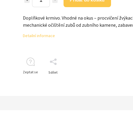
Doplňkové krmivo. Vhodné na okus – procvičení žvýkací
mechanické očištění zubů od zubního kamene, zabaven
Detailní informace
Zeptat se
Sdílet