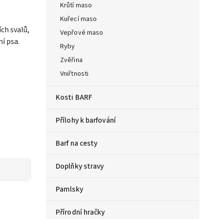
Krůtí maso
Kuřecí maso
ch svalů,
Vepřové maso
í psa.
Ryby
Zvěřina
Vniřtnosti
Kosti BARF
Přílohy k barfování
Barf na cesty
Doplňky stravy
Pamlsky
Přírodní hračky