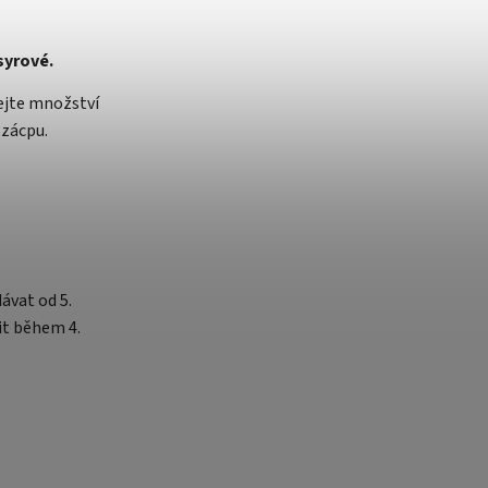
syrové.
ejte množství
 zácpu.
ávat od 5.
it během 4.