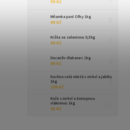
59 Kč
Mňamka paní Ofky 1kg
69 Kč
Krůta se zeleninou 0,5kg
69 Kč
Dacanův dlabanec 1kg
69 Kč
Kachna celá mletá s mrkví a jablky
1kg
109 Kč
Kuře s mrkví a konopnou
vlákninou 1kg
92 Kč