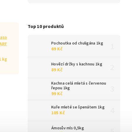
Top 10 produktů
aso
Pochoutka od chuligána 1kg
ARF
69 Kč
1 kg
Hovězí držky s kachnou 1kg
89 Kč
Kachna celá mletá s červenou
řepou 1kg
99 Kč
Kuře mleté se špenátem 1kg
105 Kč
Ámosův mls 0,5kg