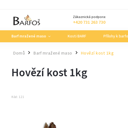
Zákaznická podpora:
+420 731 263 730
Barf mražené maso
Kosti BARF
Přílohy k barf
Domů
Barf mražené maso
Hovězí kost 1kg
/
/
Hovězí kost 1kg
Kód:
121