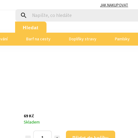
JAK NAKUPOVAT
Hledat
ování
Barf na cesty
Doplňky stravy
Pamlsky
69 Kč
Skladem
Přidat do košíku