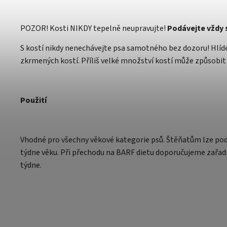
POZOR! Kosti NIKDY tepelně neupravujte!
Podávejte vždy 
S kostí nikdy nenechávejte psa samotného bez dozoru! Hlíd
zkrmených kostí. Příliš velké množství kostí může způsobit
Použití
Vhodné pro všechny věkové kategorie psů. Štěňatům lze pod
týdne věku. Při přechodu na BARF dietu doporučujeme zařad
týdne.