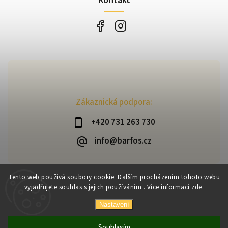
Zákaznická podpora:
+420 731 263 730
info@barfos.cz
Tento web používá soubory cookie. Dalším procházením tohoto webu
vyjadřujete souhlas s jejich používáním.. Více informací
zde
.
Copyright 2026
Barfoš
. Všechna práva vyhrazena.
Vytvořil
Shoptet
| Design
Shoptak.cz
Nastavení
Souhlasím