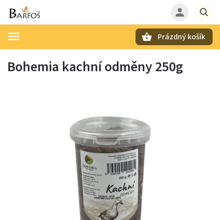
Prázdný košík
Hledat
Bohemia kachní odměny 250g