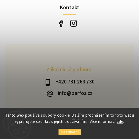
Kontakt
Zákaznická podpora:
+420 731 263 730
info@barfos.cz
Tento web používá soubory cookie. Dalším procházením tohoto webu
vyjadřujete souhlas s jejich používáním.. Více informací
zde
.
Copyright 2026
Barfoš
. Všechna práva vyhrazena.
Vytvořil
Shoptet
| Design
Shoptak.cz
Nastavení