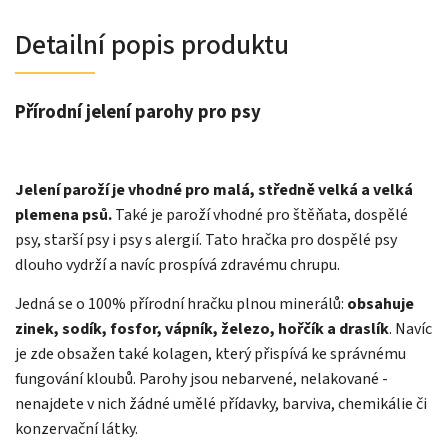
Detailní popis produktu
Přírodní jelení parohy pro psy
Jelení paroží je vhodné pro malá, středně velká a velká
plemena psů.
Také je paroží vhodné pro štěňata, dospělé
psy, starší psy i psy s alergií. Tato hračka pro dospělé psy
dlouho vydrží a navíc prospívá zdravému chrupu.
Jedná se o 100% přírodní hračku plnou minerálů:
obsahuje
zinek, sodík, fosfor, vápník, železo, hořčík a draslík
. Navíc
je zde obsažen také kolagen, který přispívá ke správnému
fungování kloubů. Parohy jsou nebarvené, nelakované -
nenajdete v nich žádné umělé přídavky, barviva, chemikálie či
konzervační látky.